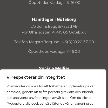
Öppettider: Vardagar 8-16:00
Hämtlager i Göteborg
c/o Johns Bygg & Fasad AB
von Utfallsgatan 14, 415 05 Göteborg
Telefon: Magnus Berglund +46(0)33 20 57 00
Öppettider: Vardagar 7-16:00
Sociala Medier
Vi respekterar din integritet
Vi använder cookies för att förbättra er upplevelse på vår
hemsida, genom att tillåta personlig reklam och innehåll,
och analysera användningen av vår sida. Om du klickar
"Acceptera alla cookies" så tillåter du vår användning av