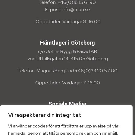
Telefon: +46(0)18 15 61 90
E-post: info@trion.se
Öppettider: Vardagar 8-16:00
Hämtlager i Göteborg
c/o Johns Bygg & Fasad AB
von Utfallsgatan 14, 415 05 Göteborg
Telefon: Magnus Berglund +46(0)33 20 57 00
Öppettider: Vardagar 7-16:00
Sociala Medier
Vi respekterar din integritet
Vi använder cookies för att förbättra er upplevelse på vår
hemsida, genom att tillåta personlig reklam och innehåll,