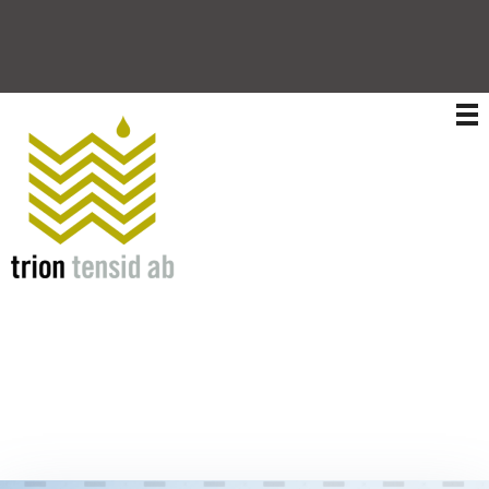
Trion Tensid AB