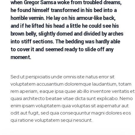
when Gregor Samsa woke from troubled dreams,
he found himself transformed in his bed into a
horrible vermin. He lay on his armour-like back,
and if he lifted his head a little he could see his
brown belly, slightly domed and divided by arches
into stiff sections. The bedding was hardly able
to cover it and seemed ready to slide off any
moment.
Sed ut perspiciatis unde omnis iste natus error sit
voluptatem accusantium doloremque laudantium, totam
rem aperiam, eaque ipsa quae ab illo inventore veritatis et
quasi architecto beatae vitae dicta sunt explicabo. Nemo
enim ipsam voluptatem quia voluptas sit aspernatur aut
odit aut fugit, sed quia consequuntur magni dolores eos
qui ratione voluptatem sequi nesciunt.