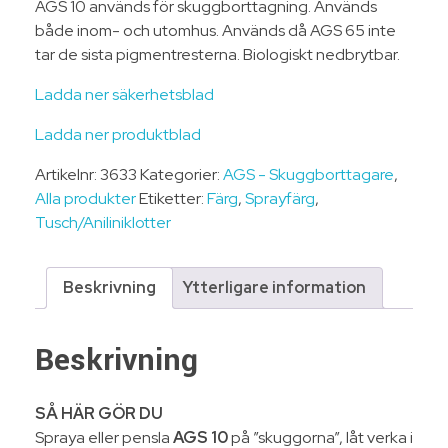
AGS 10 används för skuggborttagning. Används
både inom- och utomhus. Används då AGS 65 inte
tar de sista pigmentresterna. Biologiskt nedbrytbar.
Ladda ner säkerhetsblad
Ladda ner produktblad
Artikelnr:
3633
Kategorier:
AGS - Skuggborttagare
,
Alla produkter
Etiketter:
Färg
,
Sprayfärg
,
Tusch/Aniliniklotter
Beskrivning
Ytterligare information
Beskrivning
SÅ HÄR GÖR DU
Spraya eller pensla
AGS 10
på ”skuggorna”, låt verka i