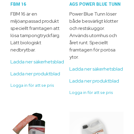
FBM 16
AGS POWER BLUE TUNN
FBM 16
är en
Power Blue Tunn löser
miljöanpassad produkt
både besvärligt klotter
speciellt framtagen att
och restskuggor.
lösa tampongtryckfärg.
Används utomhus och
Lätt biologiskt
året runt. Speciellt
nedbrytbar.
framtagen för porösa
ytor.
Ladda ner säkerhetsblad
Ladda ner säkerhetsblad
Ladda ner produktblad
Ladda ner produktblad
Logga in för att se pris
Logga in för att se pris