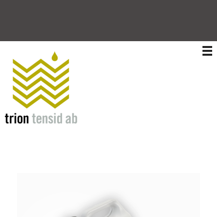
Trion Tensid AB