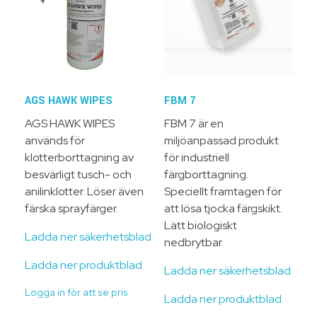
AGS HAWK WIPES
FBM 7
AGS HAWK WIPES
FBM 7 är en
används för
miljöanpassad produkt
klotterborttagning av
för industriell
besvärligt tusch- och
färgborttagning.
anilinklotter. Löser även
Speciellt framtagen för
färska sprayfärger.
att lösa tjocka färgskikt.
Lätt biologiskt
Ladda ner säkerhetsblad
nedbrytbar.
Ladda ner produktblad
Ladda ner säkerhetsblad
Logga in för att se pris
Ladda ner produktblad