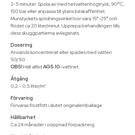
2-5 minuter. Spola av med hetvattenhögtryck, 90°C,
150 bar eller anpassa till ytans beskaffenhet.
Munstyckets spridningsvinkel bör vara 15°-25° och
flödet ca 20 liter/minut. Upprepa behandlingen tills
dess skuggpartierna avlägsnats.
Dosering
Används koncentrerat eller spädes med vatten
50/50.
OBS!
Häll alltid
AGS 10
i vattnet.
Åtgång
0,2 – 0,5 liter/m².
Förvaring
Förvaras frostfritt i slutet originalemballage.
Hållbarhet
Ca 24 månader i oöppnad förpackning.