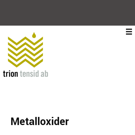
Trion Tensid AB
Metalloxider