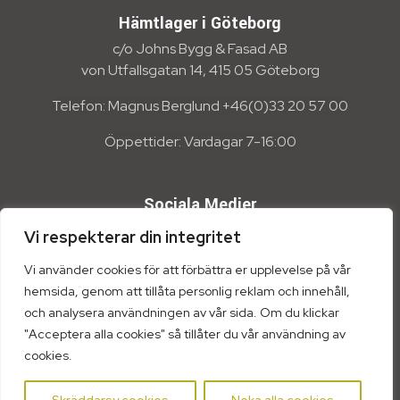
Hämtlager i Göteborg
c/o Johns Bygg & Fasad AB
von Utfallsgatan 14, 415 05 Göteborg
Telefon: Magnus Berglund +46(0)33 20 57 00
Öppettider: Vardagar 7-16:00
Sociala Medier
Vi respekterar din integritet
Vi använder cookies för att förbättra er upplevelse på vår
hemsida, genom att tillåta personlig reklam och innehåll,
och analysera användningen av vår sida. Om du klickar
"Acceptera alla cookies" så tillåter du vår användning av
cookies.