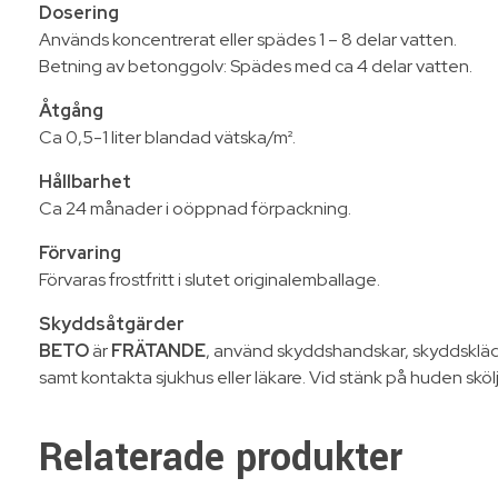
Dosering
Används koncentrerat eller spädes 1 – 8 delar vatten.
Betning av betonggolv: Spädes med ca 4 delar vatten.
Åtgång
Ca 0,5-1 liter blandad vätska/m².
Hållbarhet
Ca 24 månader i oöppnad förpackning.
Förvaring
Förvaras frostfritt i slutet originalemballage.
Skyddsåtgärder
BETO
är
FRÄTANDE
, använd skyddshandskar, skyddsklä
samt kontakta sjukhus eller läkare. Vid stänk på huden sk
Relaterade produkter