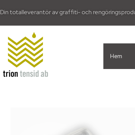
Din totalleverantör av graffiti- och rengöringspro
Hem
Trion Tensid AB