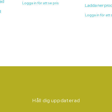
lad
Logga in för att se pris
Ladda ner pro
d
Logga in för att 
Håll dig uppdaterad