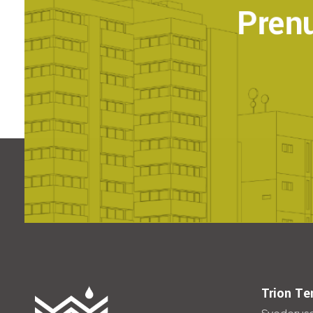
Pren
Trion Te