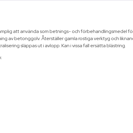
Är lämplig att använda som betnings- och förbehandlingsmedel fö
ng av betonggolv. Återställer gamla rostiga verktyg och liknande
sering släppas ut i avlopp. Kan i vissa fall ersätta blästring.
: