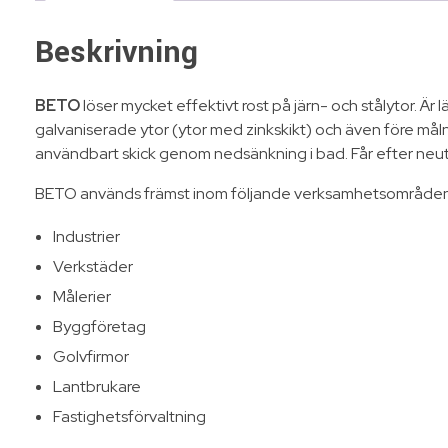
Beskrivning
BETO
löser mycket effektivt rost på järn- och stålytor. 
galvaniserade ytor (ytor med zinkskikt) och även före målni
användbart skick genom nedsänkning i bad. Får efter neutrali
BETO används främst inom följande verksamhetsområden
Industrier
Verkstäder
Målerier
Byggföretag
Golvfirmor
Lantbrukare
Fastighetsförvaltning