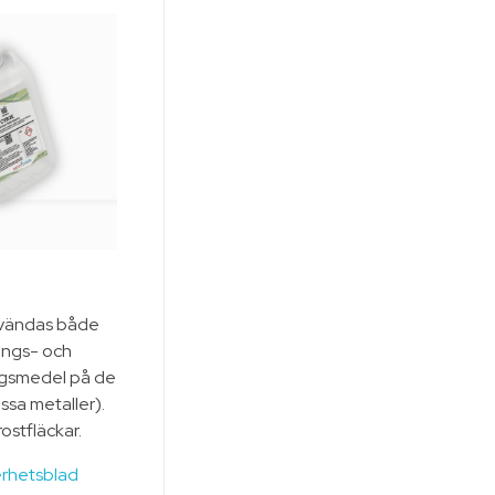
vändas både
ings- och
ngsmedel på de
issa metaller).
ostfläckar.
erhetsblad