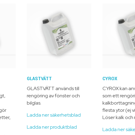
GLASTVÄTT
CYROX
GLASTVÄTT används till
CYROX kan an
gt,
rengöring av fönster och
som ett rengör
bilglas.
kalkborttagni
gör
flesta ytor (ej v
Ladda ner säkerhetsblad
tter,
Löser kalk och r
Ladda ner produktblad
Ladda ner säk