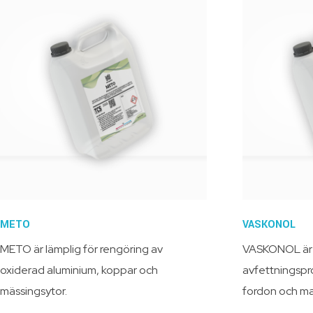
METO
VASKONOL
METO är lämplig för rengöring av
VASKONOL är e
oxiderad aluminium, koppar och
avfettningspro
mässingsytor.
fordon och ma