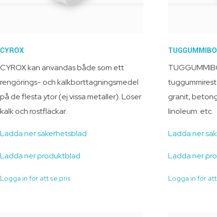
CYROX
TUGGUMMIBO
CYROX kan användas både som ett
TUGGUMMIBO
rengörings- och kalkborttagningsmedel
tuggummirester
på de flesta ytor (ej vissa metaller). Löser
granit, betong
kalk och rostfläckar.
linoleum. etc.
Ladda ner säkerhetsblad
Ladda ner sä
Ladda ner produktblad
Ladda ner pr
Logga in för att se pris
Logga in för att