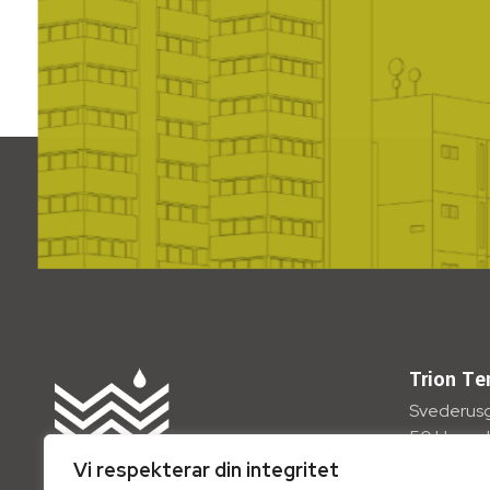
Trion Te
Svederus
50 Uppsa
Vi respekterar din integritet
Telefon: +