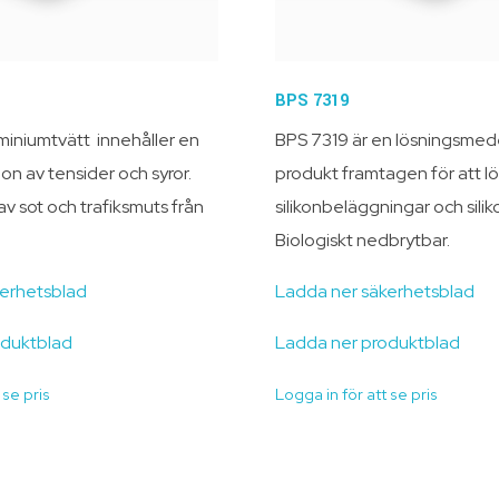
BPS 7319
iniumtvätt innehåller en
BPS 7319 är en lösningsme
on av tensider och syror.
produkt framtagen för att l
av sot och trafiksmuts från
silikonbeläggningar och silik
Biologiskt nedbrytbar.
kerhetsblad
Ladda ner säkerhetsblad
oduktblad
Ladda ner produktblad
 se pris
Logga in för att se pris