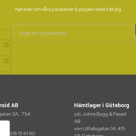
Nyheter om våra produkter & projekt direkt till dig
nsid AB
Hämtlager i Göteborg
gatan 3A, 754
c/o Johns Bygg & Fasad
la
AB
von Utfallsgatan 14, 415
46(0)18 15 61 90
05 Göteborg