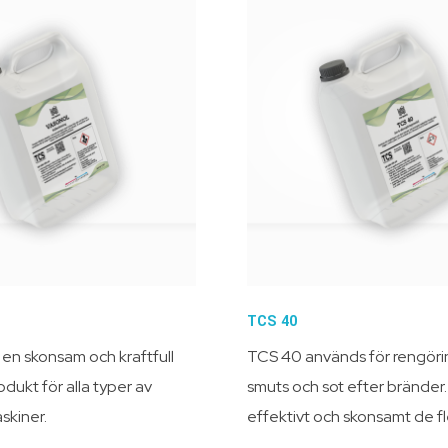
TCS 40
n skonsam och kraftfull
TCS 40 används för rengörin
dukt för alla typer av
smuts och sot efter bränder
skiner.
effektivt och skonsamt de fl