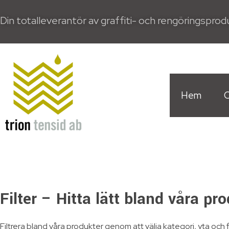
Din totalleverantör av graffiti- och rengöringspro
Hem
Trion Tensid AB
Filter – Hitta lätt bland våra pr
Filtrera bland våra produkter genom att välja kategori, yta och 