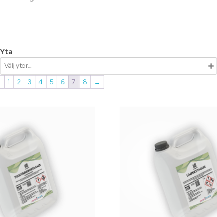
Yta
←
1
2
3
4
5
6
7
8
→