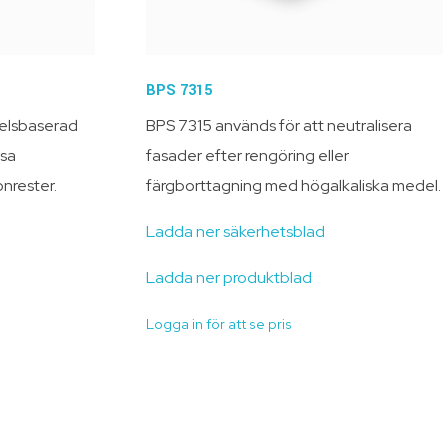
BPS 7315
delsbaserad
BPS 7315 används för att neutralisera
ösa
fasader efter rengöring eller
onrester.
färgborttagning med högalkaliska medel.
Ladda ner säkerhetsblad
Ladda ner produktblad
Logga in för att se pris