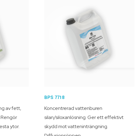
BPS 7718
g av fett,
Koncentrerad vattenburen
. Rengör
silan/siloxanlösning. Ger ett effektivt
esta ytor.
skydd mot vatteninträngning.
Diffusionsöppen.