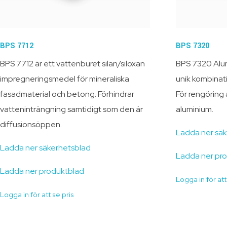
BPS 7712
BPS 7320
BPS 7712 är ett vattenburet silan/siloxan
BPS 7320 Alum
impregneringsmedel för mineraliska
unik kombinati
fasadmaterial och betong. Förhindrar
För rengöring 
vatteninträngning samtidigt som den är
aluminium.
diffusionsöppen.
Ladda ner sä
Ladda ner säkerhetsblad
Ladda ner pr
Ladda ner produktblad
Logga in för att
Logga in för att se pris